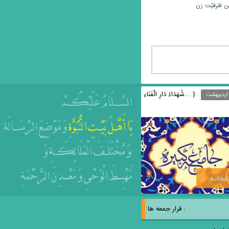
ین ظرفیّت زن
{ ...شُهَدَاءُ دَارِ الْفَنَاءِ
ابخانه
: قرار جمعه ها