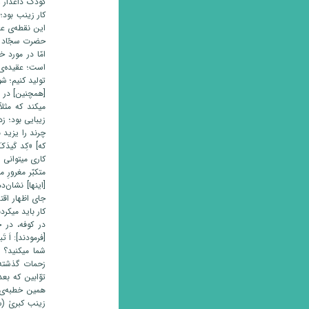
کودک داغدار و 
کار زینب بود؛
این نقطه‌ی عظ
حضرت سجّاد (س
امّا در مورد 
است؛ عقیده‌ی 
تولید کنیم؛ 
[همچنین] در بر
میکند که مثلا
زیبایی بود؛ ز
چرند را یزید ب
که] «کِد کَیدَک
کاری میتوانی 
متکبّر مغرور
[اینها] نشان‌
جای اظهار اق
کار باید میکردن
در کوفه، در 
[فرمودند]: اَ تَ
شما میکنید؟ میدا
زحمات گذشته‌
توّابین که بع
همین خطبه‌ی 
زینب کبریٰ (س