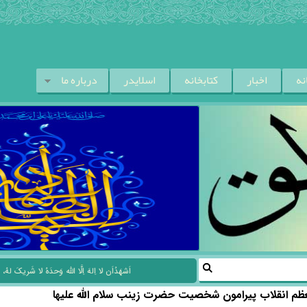
نه
اخبار
کتابخانه
اسلایدر
درباره ما
Next
Previous
اَشهَدُاَن لا اِلهَ اِلَّا اللّه وَحدَهُ لا شَریکَ لهُ، وَ اَشهَدُاَنّ
معظم انقلاب پیرامون شخصیت حضرت زینب سلام الله علیها