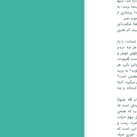
ه کند؛ اینها
نجا برسد؛ به
، پرستاری از
ورد صبر.
تاً شگفت‌آور
یم، اثر هنری
شماتت را باز
؛ هر چه دیدم
فهای مُهمل و
است [فرمودند
توانی بکن، هر
وید؟ به یزید
 عظمتی است؟
میگیرد، آنجا
ده‌اند و چه
الله علیها)
 گریه‌ای است که
کردید که همه‌ی
ل مهمّ حرکت
 حضرت زینب و
 این است که
اد. جوری حرف