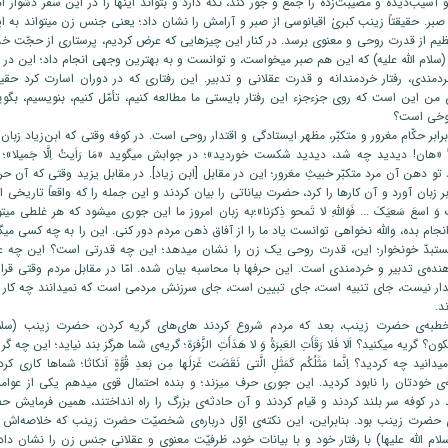
آسیب‌دیده و مصیبت‌زده را جمع ‌و جور کند، نگه دارد و بتواند اینها را در این سفر دشوار ادار
 صبر. حقیقتاً زینب کبریٰ اقیانوسی از صبر و آرامش را نشان داد؛ یعنی جنس زن میتواند به ای
یم از قدرت روحی و معنوی برسد. در کنار این چیزهایی که عرض کردیم، پرستاری از حجّت خدا
لام الله علیه) که این هم صبر میخواست، و توانست و به بهترین وجهی انجام داد؛ این در م
خردمندی، رفتار خردمندانه و قدرت عقلانی و تدبیر. این رفتاری که در دوران اسارت کرد حقیق
من این است که روی جزء‌جزء این رفتار بایستی ما مطالعه کنیم، تأمّل کنیم، بنویسیم، بگوی
شوخی است؟
ابر حکّام مغرور و متکبّر، مظهر ایستادگی و اقتدار روحی است. در کوفه وقتی که ابن‌زیاد زبان 
ً «هان! دیدید چه شد، دیدید شکست خوردید»؛ در جوابش میگوید «مَا رَاَیتُ اِلَّا جَمیلا»
د تو دهن آن مرد متکبّر خبیثِ مغرور؛ این در مقابل [ابن زیاد]. در مقابل یزید وقتی که آن حر
ر زبان آورد و آن کارها را کرد، حضرت بیاناتی را بیان کردند و این جمله را که واقعاً تاریخی 
َ وَ اسعَ سَعیَکَ ... فَوَاللهِ لا تَمحو ذِکرَنا»؛به زبان امروز ما این ‌جوری میشود که هر غلطی می
انجام بده، والله نخواهی توانست یاد ما را از آفاق ذهن مردم دور کنی. این را به چه کسی میگ
ِ مستبدّ خونخوار؛ این، قدرت روحی یک زن را نشان میدهد؛ این چه قدرتی است؟ این چه
دهنده‌ی تدبیر و خردمندی است. این حرفها با محاسبه بیان شده. امّا در مقابل مردم وقتی قرار 
تدار نیست، جای تنبیه است، جای تبیین است، جای سرزنش مردمی است که نمیدانند چه کار کر
د.
خطبه‌ی حضرت زینب، بعد که مردم شروع کردند های‌های گریه کردن، حضرت زینب (سلام 
بکون؟ گریه میکنید؟ اَلا فَلا رَقَأَتِ العَبرَةُ وَ لا هَدَأَتِ الزَّفرَة؛ گریه‌ی شما هرگز بند نیاید؛ این چه
نید چه کردید؟ اِنَّما مَثَلُکُم کَمَثَلِ الَّتی نَقَضَت غَزلَها مِن بَعدِ قُوَّةٍ اَنکاثا؛ شماها کاری 
ی خودتان را نابود کردید. این جوری حرف میزند؛ و بنده احتمال قوی میدهم یکی از عوام
د در کوفه سر بلند کردند و قیام کردند و آن حادثه‌ی بزرگ را راه انداختند، همین فرمایش
حضرت زینب بود. بنابراین، این نکته‌ی اوّل درباره‌ی شخصیّت حضرت زینب که خلاصه‌اش
لام الله علیها) با رفتار خود و با بیانات خود، ظرفیّت معنوی و عقلانیِ جنس زن را نشان د