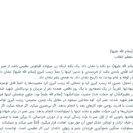
ام الله علیها)
 معظم انقلاب
ام ‌الله‌ علیها)، دو نکته را نشان داد: یک نکته اینکه زن میتواند اقیانوس عظیمی باشد از صبر 
ند قلّه‌ی بلندی باشد از خردمندی و تدبیر؛ اینها را عملاً زینب کبریٰ (سلام الله علیها) نشان د
در کوفه و شام بودند؛ به تاریخ نشان داد، به همه‌ی بشر نشان داد.
 تحمّل؛ صبری که زینب کبریٰ کرد و تحمّلی که زینب کبریٰ کرد مصیبت‌ها را، اصلاً قابل توصیف 
شهادتها. تقریباً در یک نصفه‌روز یا یک روزِ ناقص، هجده نفر از عزیزان و نزدیکانش شهید شد
ر عظیم‌الشّأن او، حجّت خدا، حضرت سیّدالشّهدا (سلام ‌الله ‌علیه) بود؛ جلوی چشمش اینها ش
م شهید شدند؛ صبر کرد. کوه متلاشی میشود در مقابل یک چنین مصیبتی؛ زینب کبریٰ توان
نست با قدرت روحی خود کارهای بعد را انجام بدهد. اگر بی‌صبری میکرد، اگر ضجّه میکرد، اگر 
نرانی‌ها و این حرکت عظیم و مانند اینها را نمیتوانست انجام بدهد؛ پس صبر در برابر شهادتها
اهانتها. بانویی که از اوّل عمر با عزّت زندگی کرده، و از دوران خردسالی تا بزرگی همه با چش
 از طرف اراذل و اوباش لشکر اموی آن ‌‌جور مورد اهانت قرار میگیرد، [امّا] صبر میکند و نمیشکند.
مسئولیّت سنگین جمع‌آوری فرزندان یتیم و زنهای داغدار؛ این کار عظیمی است. توانست این