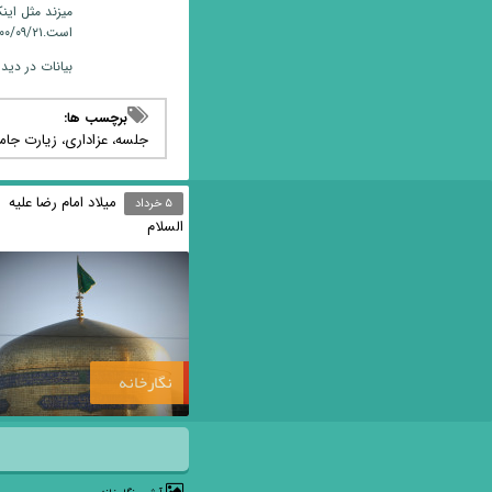
میزند مثل این
است.۱۴۰۰/۰۹/۲۱
بیانات در دید
برچسب ها:
جلسه
عزاداری
زیارت جامع
میلاد امام رضا علیه
۵ خرداد
السلام
نگارخانه