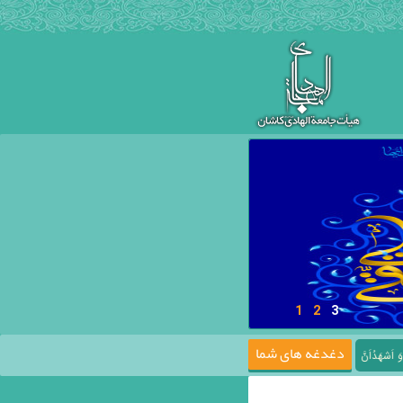
1
2
3
دغدغه های شما
َ مُحَمَّدًا عَبدُهُ وَ رَسُولُهُ السَّلامُ عَلَيْكُمْ يَا أَهْلَ بَيْتِ النُّبُوَّةِ وَ مَوْضِعَ الرِّسَالَةِ وَ مُخْتَلَفَ الْمَلائِكَةِ وَ مَهْبِ