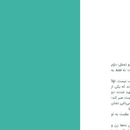
و تحمّل؛ دوّم
اد؛ نه فقط به
نیست. اوّلاً
ند که یکی از
هید شدند؛ دو
ست صبر کند؛
بی‌تابی نشان
.
م عظمت به او
 ده‌ها زن و