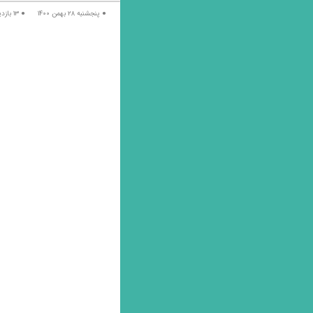
● پنجشنبه ۲۸ بهمن ۱۴۰۰ ● ۱۳ بازدید ● نویسنده: