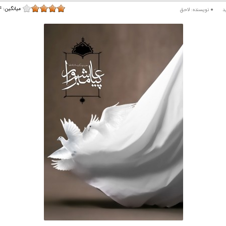
میانگین:
۴
لاحق