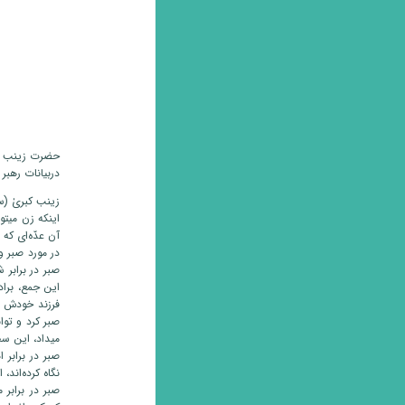
حضرت زینب (سل
دربیانات رهبر
زینب کبریٰ (سل
اینکه زن میتوا
آن عدّه‌ای که 
در مورد صبر و
صبر در برابر 
این جمع، براد
فرزند خودش ه
صبر کرد و توا
میداد، این سخ
صبر در برابر 
نگاه کرده‌اند،
صبر در برابر 